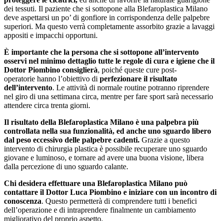
dei tessuti. Il paziente che si sottopone alla Blefaroplastica Milano
deve aspettarsi un po’ di gonfiore in corrispondenza delle palpebre
superiori. Ma questo verrà completamente assorbito grazie a lavaggi
appositi e impacchi opportuni.
È importante che la persona che si sottopone all’intervento
osservi nel minimo dettaglio tutte le regole di cura e igiene che il
Dottor Piombino consiglierà
, poiché queste cure post-
operatorie hanno l’obiettivo di
perfezionare il risultato
dell’intervento
. Le attività di normale routine potranno riprendere
nel giro di una settimana circa, mentre per fare sport sarà necessario
attendere circa trenta giorni.
Il risultato della Blefaroplastica Milano è una palpebra più
controllata nella sua funzionalità, ed anche uno sguardo libero
dal peso eccessivo delle palpebre cadenti.
Grazie a questo
intervento di chirurgia plastica è possibile recuperare uno sguardo
giovane e luminoso, e tornare ad avere una buona visione, libera
dalla percezione di uno sguardo calante.
Chi desidera effettuare una Blefaroplastica Milano può
contattare il Dottor Luca Piombino e iniziare con un incontro di
conoscenza
. Questo permetterà di comprendere tutti i benefici
dell’operazione e di intraprendere finalmente un cambiamento
migliorativo del proprio aspetto.