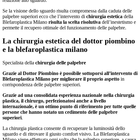
relazione allo sguardo.
Se la visione dello sguardo risulta compromessa dalla caduta delle
palpebre superiori ecco che l’intervento di
chirurgia estetica
della
Blefaroplastica Milano
risulta la scelta risolutiva
dell’inestetismo e
permette il recupero ottimale del funzionamento delle palpebre.
La chirurgia estetica del dottor piombino
e la blefaroplastica milano
Specialista della
chirurgia delle palpebre
Grazie al Dottor Piombino è possibile sottoporsi all’intervento di
Blefaroplastica Milano per migliorare il proprio aspetto
in
corrispondenza delle palpebre superiori.
Grazie ad una consolidata esperienza nazionale nella chirurgia
plastica, il chirurgo, perfezionatosi anche a livello
internazionale, è un ottimo punto di riferimento per tutte quelle
persone che hanno notato un cedimento delle palpebre
superiori
.
La chirurgia plastica consente di recuperare la luminosità dello
sguardo e di ritrovare il giusto comfort visivo. La Blefaroplastica
Milano viene effettuata ogni volta che la palpebra superiore, a causa