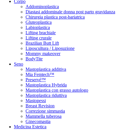
Corpo
Addominoplastica
Diastasi addominale donna post parto gravidanza
Chirurgia plastica post-bariatrica
Gluteoplastica
Labioplastica
Lifting brachiale
Lifting crurale
Brazilian Butt Lift
Liposcultura / Liposuzione
Mommy makeover
BodyTite
Seno
Mastoplastica additiva
Mia Femtech™
Preservé™
Mastoplastica Hybrida
Mastoplastica con grasso autologo
Mastoplastica riduttiva
Mastopessi
Breast Revision
Correzione simmastia
Mammella tuberosa
Ginecomastia
Medicina Estetica