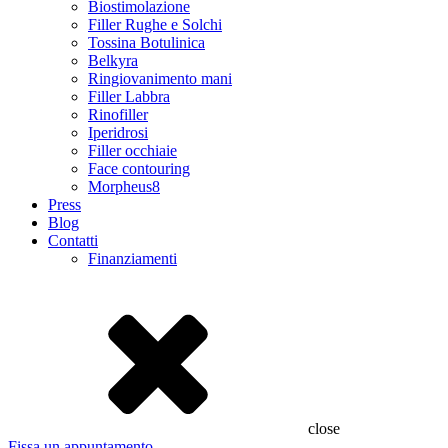
Biostimolazione
Filler Rughe e Solchi
Tossina Botulinica
Belkyra
Ringiovanimento mani
Filler Labbra
Rinofiller
Iperidrosi
Filler occhiaie
Face contouring
Morpheus8
Press
Blog
Contatti
Finanziamenti
close
Fissa un appuntamento