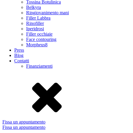
Tossina Botulinica
Belkyra
Ringiovanimento mani
Filler Labbra
Rinofiller
Iperidrosi
Filler occhiaie
Face contouring
Morpheus8
Press
Blog
Contatti
Finanziamenti
Fissa un appuntamento
Fissa un appuntamento