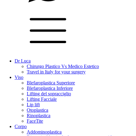
Dr Luca
Chirurgo Plastico Vs Medico Estetico
Travel in Italy for your surgery
Viso
Blefaroplastica Superiore
Blefaroplastica Inferiore
Lifting del sopracciglio
Lifting Facciale
Lip lift
Otoplastica
Rinoplastica
FaceTite
Corpo
Addominoplastica