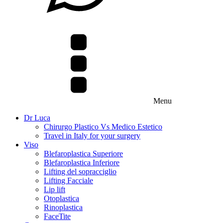
Menu
Dr Luca
Chirurgo Plastico Vs Medico Estetico
Travel in Italy for your surgery
Viso
Blefaroplastica Superiore
Blefaroplastica Inferiore
Lifting del sopracciglio
Lifting Facciale
Lip lift
Otoplastica
Rinoplastica
FaceTite