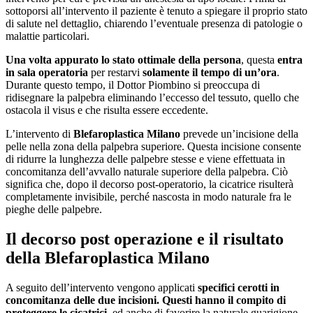
sottoporsi all’intervento il paziente è tenuto a spiegare il proprio stato
di salute nel dettaglio, chiarendo l’eventuale presenza di patologie o
malattie particolari.
Una volta appurato lo stato ottimale della persona
, questa
entra
in sala operatoria
per restarvi
solamente il tempo di un’ora
.
Durante questo tempo, il Dottor Piombino si preoccupa di
ridisegnare la palpebra eliminando l’eccesso del tessuto, quello che
ostacola il visus e che risulta essere eccedente.
L’intervento di
Blefaroplastica Milano
prevede un’incisione della
pelle nella zona della palpebra superiore. Questa incisione consente
di ridurre la lunghezza delle palpebre stesse e viene effettuata in
concomitanza dell’avvallo naturale superiore della palpebra. Ciò
significa che, dopo il decorso post-operatorio, la cicatrice risulterà
completamente invisibile, perché nascosta in modo naturale fra le
pieghe delle palpebre.
Il decorso post operazione e il risultato
della Blefaroplastica Milano
A seguito dell’intervento vengono applicati
specifici cerotti in
concomitanza delle due incisioni. Questi hanno il compito di
proteggere le cicatrici,
ed anche di favorire la naturale guarigione