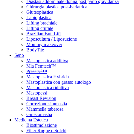
Diastasi addominale donna post parto gravidanza
Chirurgia plastica post-bariatrica
Gluteoplastica
Labioplastica
Lifting brachiale
Lifting crurale
Brazilian Butt Lift
Liposcultura / Liposuzione
Mommy makeover
BodyTite
Seno
Mastoplastica additiva
Mia Femtech™
Preservé™
Mastoplastica Hybrida
Mastoplastica con grasso autologo
Mastoplastica riduttiva
Mastopessi
Breast Revision
Correzione simmastia
Mammella tuberosa
Ginecomastia
Medicina Estetica
Biostimolazione
Filler Rughe e Solchi