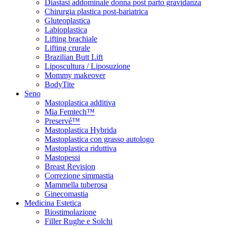
Diastasi addominale donna post parto gravidanza
Chirurgia plastica post-bariatrica
Gluteoplastica
Labioplastica
Lifting brachiale
Lifting crurale
Brazilian Butt Lift
Liposcultura / Liposuzione
Mommy makeover
BodyTite
Seno
Mastoplastica additiva
Mia Femtech™
Preservé™
Mastoplastica Hybrida
Mastoplastica con grasso autologo
Mastoplastica riduttiva
Mastopessi
Breast Revision
Correzione simmastia
Mammella tuberosa
Ginecomastia
Medicina Estetica
Biostimolazione
Filler Rughe e Solchi