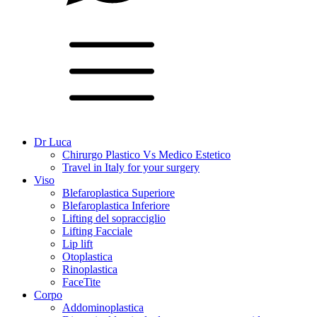
Dr Luca
Chirurgo Plastico Vs Medico Estetico
Travel in Italy for your surgery
Viso
Blefaroplastica Superiore
Blefaroplastica Inferiore
Lifting del sopracciglio
Lifting Facciale
Lip lift
Otoplastica
Rinoplastica
FaceTite
Corpo
Addominoplastica