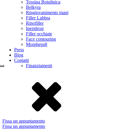
Tossina Botulinica
Belkyra
Ringiovanimento mani
Filler Labbra
Rinofiller
Iperidrosi
Filler occhiaie
Face contouring
Morpheus8
Press
Blog
Contatti
Finanziamenti
Fissa un appuntamento
Fissa un appuntamento