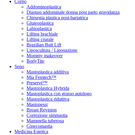
Corpo
Addominoplastica
Diastasi addominale donna post parto gravidanza
Chirurgia plastica post-bariatrica
Gluteoplastica
Labioplastica
Lifting brachiale
Lifting crurale
Brazilian Butt Lift
Liposcultura / Liposuzione
Mommy makeover
BodyTite
Seno
Mastoplastica additiva
Mia Femtech™
Preservé™
Mastoplastica Hybrida
Mastoplastica con grasso autologo
Mastoplastica riduttiva
Mastopessi
Breast Revision
Correzione simmastia
Mammella tuberosa
Ginecomastia
Medicina Estetica