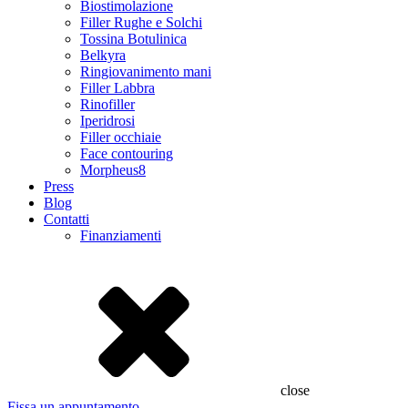
Biostimolazione
Filler Rughe e Solchi
Tossina Botulinica
Belkyra
Ringiovanimento mani
Filler Labbra
Rinofiller
Iperidrosi
Filler occhiaie
Face contouring
Morpheus8
Press
Blog
Contatti
Finanziamenti
close
Fissa un appuntamento