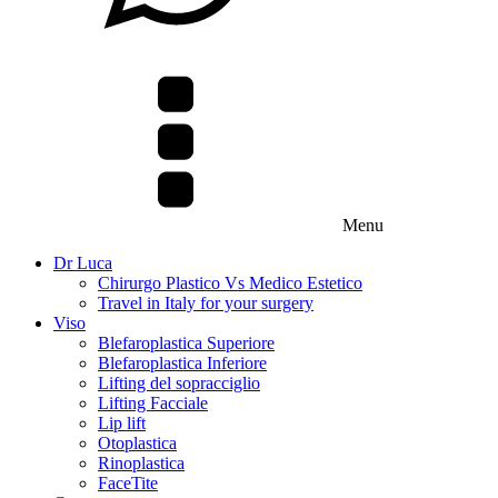
Menu
Dr Luca
Chirurgo Plastico Vs Medico Estetico
Travel in Italy for your surgery
Viso
Blefaroplastica Superiore
Blefaroplastica Inferiore
Lifting del sopracciglio
Lifting Facciale
Lip lift
Otoplastica
Rinoplastica
FaceTite