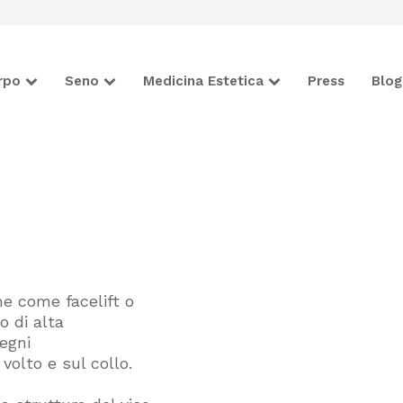
rpo
Seno
Medicina Estetica
Press
Blog
che come facelift o
o di alta
egni
volto e sul collo.