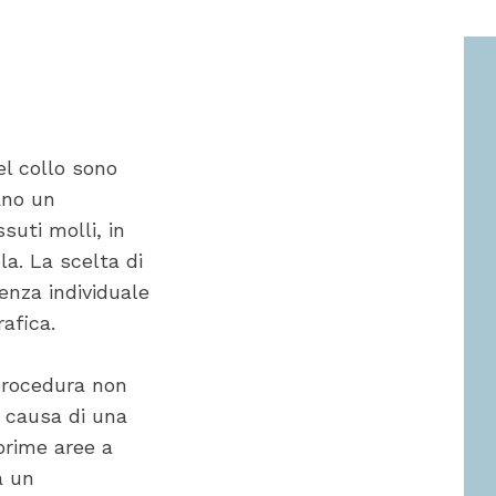
del collo sono
ano un
uti molli, in
a. La scelta di
genza individuale
afica.
procedura non
 causa di una
e prime aree a
a un