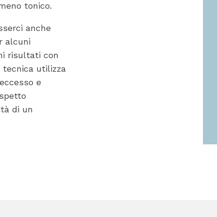
 meno tonico.
sserci anche
r alcuni
i risultati con
tecnica utilizza
n eccesso e
aspetto
ità di un