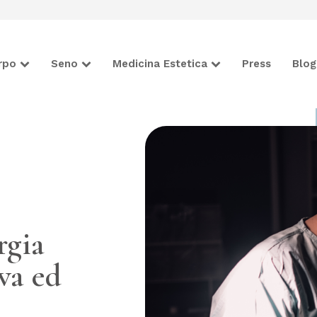
rpo
Seno
Medicina Estetica
Press
Blog
rgia
iva ed