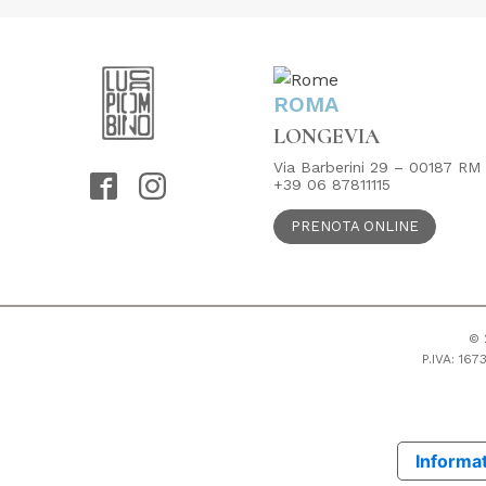
ROMA
LONGEVIA
Via Barberini 29 – 00187 RM
+39 06 87811115
PRENOTA ONLINE
© 
P.IVA: 16
Informat