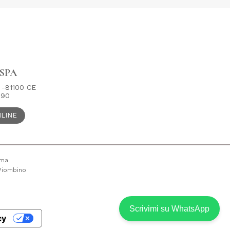
SPA
8 -81100 CE
590
LINE
oma
a Piombino
Scrivimi su WhatsApp
cy