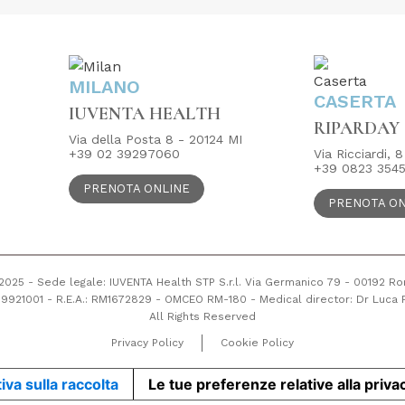
MILANO
CASERTA
IUVENTA HEALTH
RIPARDAY 
Via della Posta 8 - 20124 MI
+39 02 39297060
Via Ricciardi, 
+39 0823 354
PRENOTA ONLINE
PRENOTA ON
2025 - Sede legale: IUVENTA Health STP S.r.l. Via Germanico 79 - 00192 R
739921001 - R.E.A.: RM1672829 - OMCEO RM-180 - Medical director: Dr Luc
All Rights Reserved
Privacy Policy
Cookie Policy
iva sulla raccolta
Le tue preferenze relative alla priva