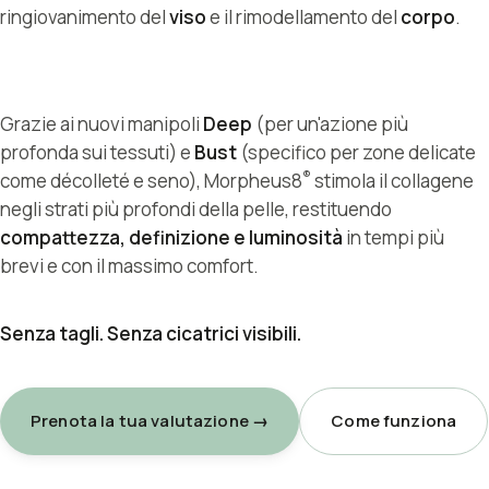
troppo.
ringiovanimento del
viso
e il rimodellamento del
corpo
.
Grazie ai nuovi manipoli
Deep
(per un'azione più
profonda sui tessuti) e
Bust
(specifico per zone delicate
®
come décolleté e seno), Morpheus8
stimola il collagene
negli strati più profondi della pelle, restituendo
compattezza, definizione e luminosità
in tempi più
brevi e con il massimo comfort.
Senza tagli. Senza cicatrici visibili.
Prenota la tua valutazione →
Come funziona