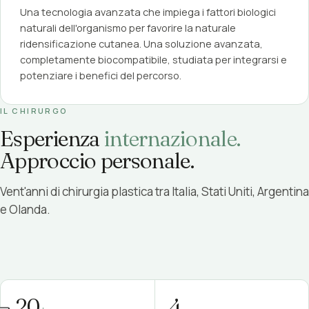
Una tecnologia avanzata che impiega i fattori biologici
naturali dell'organismo per favorire la naturale
ridensificazione cutanea. Una soluzione avanzata,
completamente biocompatibile, studiata per integrarsi e
potenziare i benefici del percorso.
IL CHIRURGO
Esperienza
internazionale.
Approccio personale.
Vent'anni di chirurgia plastica tra Italia, Stati Uniti, Argentina
Dr. Luca Piombino
e Olanda.
SPECIALISTA IN CHIRURGIA PLASTICA ED ESTETICA
20
4