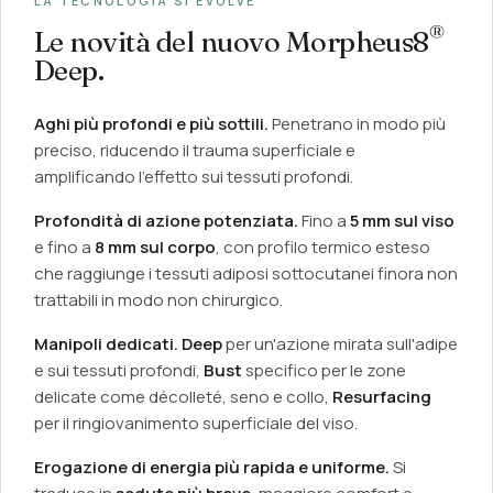
LA TECNOLOGIA SI EVOLVE
®
Le novità del nuovo Morpheus8
Deep.
Aghi più profondi e più sottili.
Penetrano in modo più
preciso, riducendo il trauma superficiale e
amplificando l'effetto sui tessuti profondi.
Profondità di azione potenziata.
Fino a
5 mm sul viso
e fino a
8 mm sul corpo
, con profilo termico esteso
che raggiunge i tessuti adiposi sottocutanei finora non
trattabili in modo non chirurgico.
Manipoli dedicati.
Deep
per un'azione mirata sull'adipe
e sui tessuti profondi,
Bust
specifico per le zone
delicate come décolleté, seno e collo,
Resurfacing
per il ringiovanimento superficiale del viso.
Erogazione di energia più rapida e uniforme.
Si