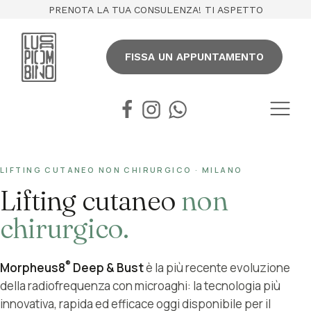
PRENOTA LA TUA CONSULENZA! TI ASPETTO
FISSA UN APPUNTAMENTO
LIFTING CUTANEO NON CHIRURGICO · MILANO
Lifting cutaneo
non
chirurgico.
®
Morpheus8
Deep & Bust
è la più recente evoluzione
della radiofrequenza con microaghi: la tecnologia più
SENZA BISTURI
Quando le creme non bastano e la chirurgia è
innovativa, rapida ed efficace oggi disponibile per il