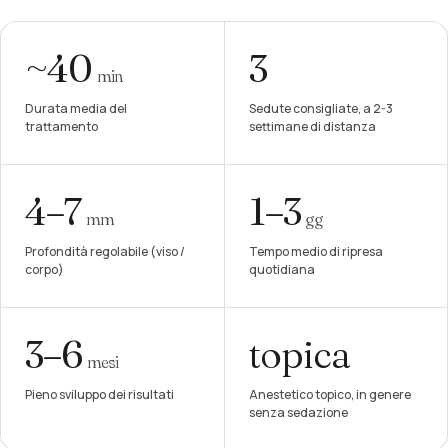
~40
3
min
Durata media del
Sedute consigliate, a 2-3
trattamento
settimane di distanza
4–7
1–3
mm
gg
Profondità regolabile (viso /
Tempo medio di ripresa
corpo)
quotidiana
3–6
topica
mesi
Pieno sviluppo dei risultati
Anestetico topico, in genere
senza sedazione