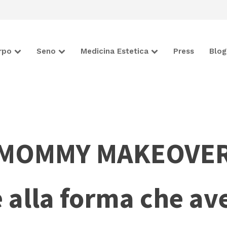
rpo
Seno
Medicina Estetica
Press
Blog
MOMMY MAKEOVE
 alla forma che av